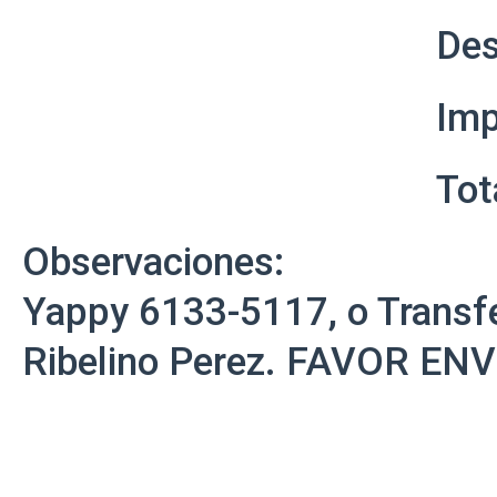
De
Im
Tot
Observaciones:
Yappy 6133-5117, o Transf
Ribelino Perez. FAVOR E