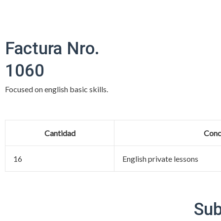
Ir
al
contenido
Factura Nro.
1060
Focused on english basic skills.
Cantidad
Conc
16
English private lessons
Sub