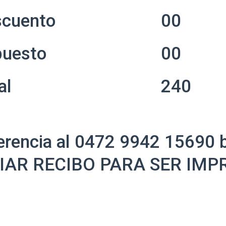
scuento
00
puesto
00
al
240
erencia al 0472 9942 15690 b
NVIAR RECIBO PARA SER IMP